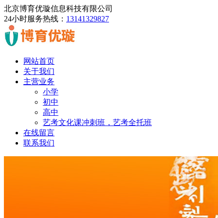
北京博育优璇信息科技有限公司
24小时服务热线：
13141329827
网站首页
关于我们
主营业务
小学
初中
高中
艺考文化课冲刺班，艺考全托班
在线留言
联系我们