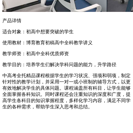
产品详情
适合对象：初高中想要突破的学生
使用教材：博育教育初稿高中全科教学讲义
教学师资：初高中全科优质师资
教学目的：培养学生们解决学科问题的能力，升学路径
中高考全托精品课程根据学生的学习状况、强项和弱项，制定
针对性的教学计划，并采用一对一或小班制的辅导方式，以更
有效地解决学生的具体问题。课程涵盖所有科目，让学生能够
全面掌握各科知识。同时课程还会注重知识的深度和广度，提
高学生各科目的知识掌握程度，多样化学习内容，满足不同学
生的各种需求，帮助学生深入思考和总结。