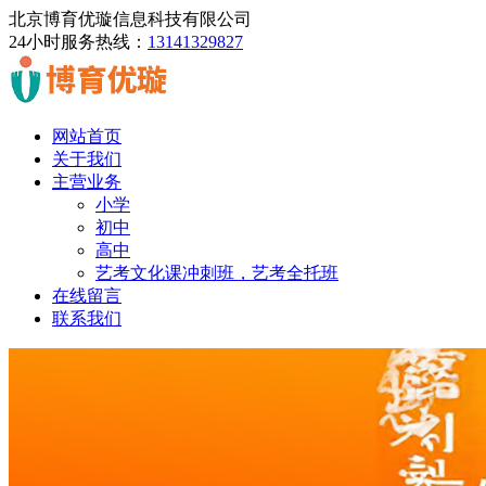
北京博育优璇信息科技有限公司
24小时服务热线：
13141329827
网站首页
关于我们
主营业务
小学
初中
高中
艺考文化课冲刺班，艺考全托班
在线留言
联系我们