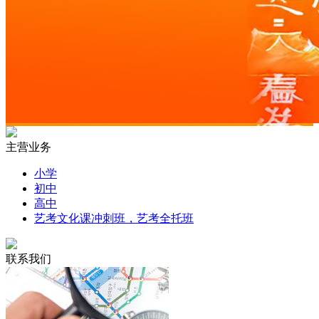
主营业务
小学
初中
高中
艺考文化课冲刺班，艺考全托班
联系我们